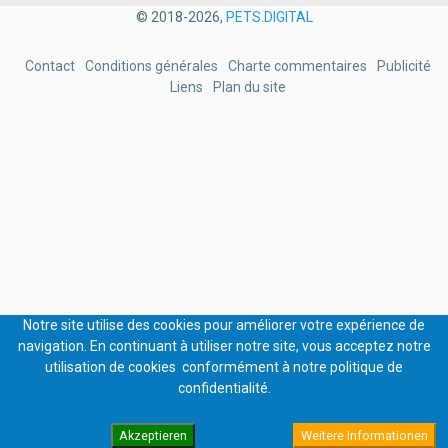
© 2018-2026,
PETS.DIGITAL
PIED
Contact
Conditions générales
Charte commentaires
Publicité
DE
Liens
Plan du site
PAGE
Notre site utilise des cookies pour améliorer votre expérience de
navigation. En continuant à utiliser notre site, vous acceptez notre
utilisation de cookies conformément à notre politique de
confidentialité.
Akzeptieren
Weitere Informationen