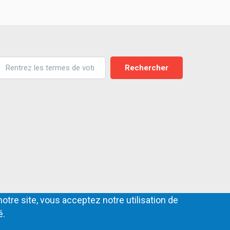
uche
notre site, vous acceptez notre utilisation de
é.
les
Charte commentaires
Publicité
Liens
Plan du site