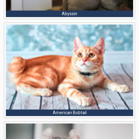
Abyssin
American Bobtail