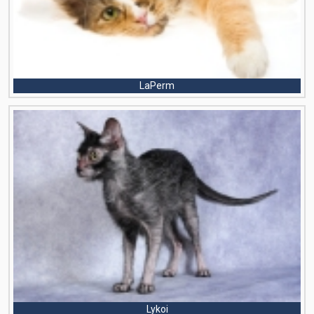
LaPerm
Lykoi