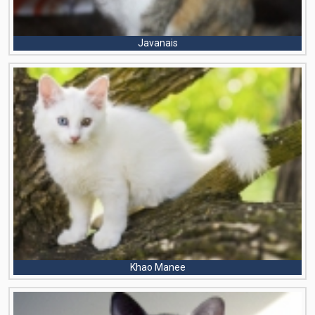
Javanais
Khao Manee