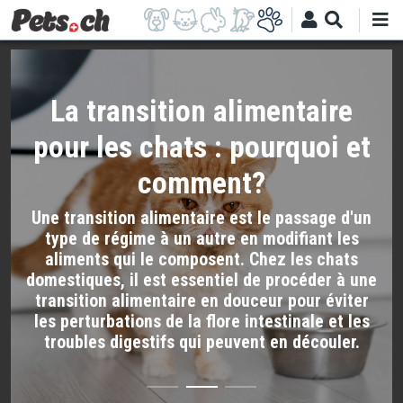
Aller
au
contenu
principal
La transition alimentaire
pour les chats : pourquoi et
comment?
Une transition alimentaire est le passage d'un
type de régime à un autre en modifiant les
aliments qui le composent. Chez les chats
domestiques, il est essentiel de procéder à une
transition alimentaire en douceur pour éviter
les perturbations de la flore intestinale et les
troubles digestifs qui peuvent en découler.