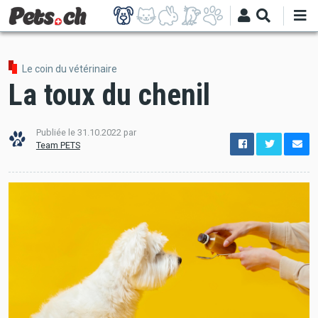
Aller
au
contenu
principal
Le coin du vétérinaire
La toux du chenil
Publiée le
31.10.2022
par
options
Team PETS
de
configuration
Ouvert