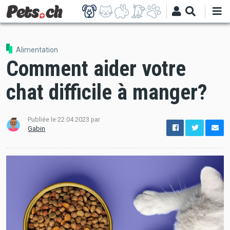
Aller
au
contenu
principal
Alimentation
Comment aider votre
chat difficile à manger?
Publiée le
22.04.2023
par
options
Gabin
de
configuration
Ouvert