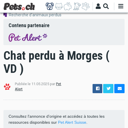
Aller
au
contenu
Recherche d'animaux perdus
principal
Contenu partenaire
Chat perdu à Morges (
VD )
Publiée le 11.05.2025 par
Pet
options
Alert
de
configuration
Ouvert
Consultez l'annonce d'origine et accédez à toutes les
ressources disponibles sur
Pet Alert Suisse
.