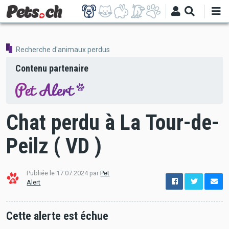
Aller
au
contenu
principal
Recherche d'animaux perdus
Contenu partenaire
Chat perdu à La Tour-de-
Peilz ( VD )
Publiée le 17.07.2024 par
Pet
options
Alert
de
configuration
Ouvert
Cette alerte est échue