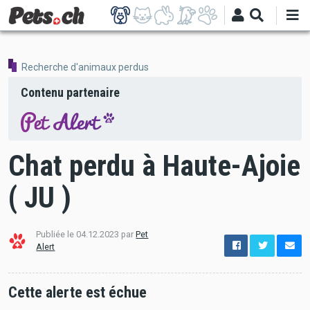
Aller
au
contenu
principal
Recherche d'animaux perdus
Contenu partenaire
Chat perdu à Haute-Ajoie
( JU )
Publiée le 04.12.2023 par
Pet
options
Alert
de
configuration
Ouvert
Cette alerte est échue